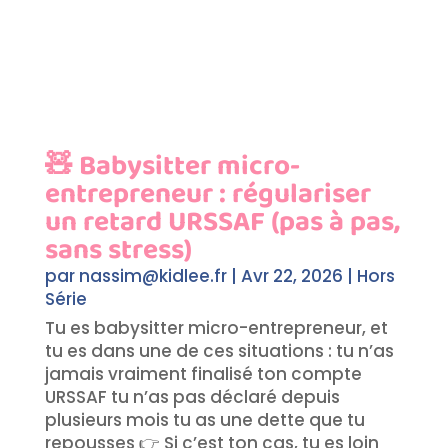
🧸 Babysitter micro-
entrepreneur : régulariser
un retard URSSAF (pas à pas,
sans stress)
par
nassim@kidlee.fr
|
Avr 22, 2026
|
Hors
Série
Tu es babysitter micro-entrepreneur, et
tu es dans une de ces situations : tu n’as
jamais vraiment finalisé ton compte
URSSAF tu n’as pas déclaré depuis
plusieurs mois tu as une dette que tu
repousses 👉 Si c’est ton cas, tu es loin