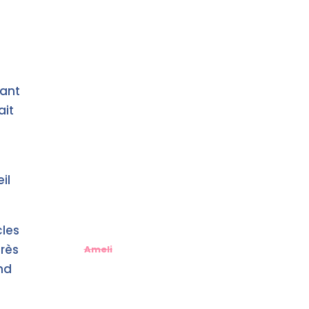
rant
ait
il
cles
très
Ameli
ond