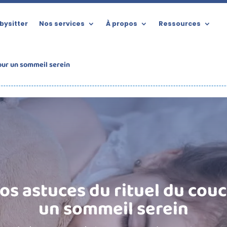
bysitter
Nos services
À propos
Ressources
our un sommeil serein
os astuces du rituel du cou
un sommeil serein