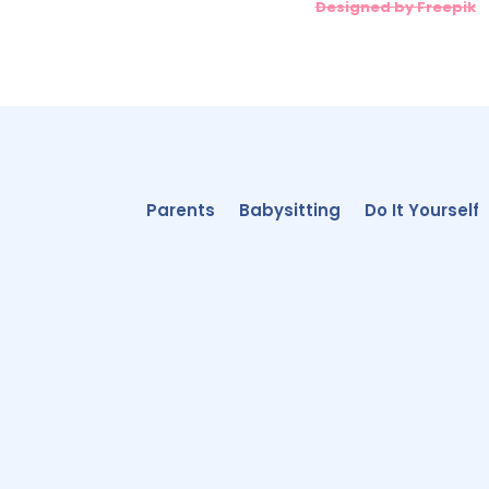
Designed by Freepik
Parents
Babysitting
Do It Yourself