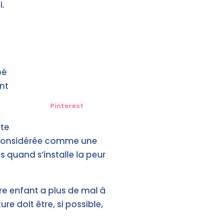
i.
bé
nt
Pinterest
ite
re considérée comme une
 quand s’installe la peur
re enfant a plus de mal à
e doit être, si possible,