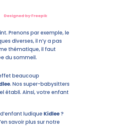
Designed by Freepik
int. Prenons par exemple, le
s diverses, il n’y a pas
ême thématique, il faut
née du sommeil.
 effet beaucoup
dlee
. Nos super-babysitters
l établi. Ainsi, votre enfant
 d’enfant ludique
Kidlee
?
’en savoir plus sur notre