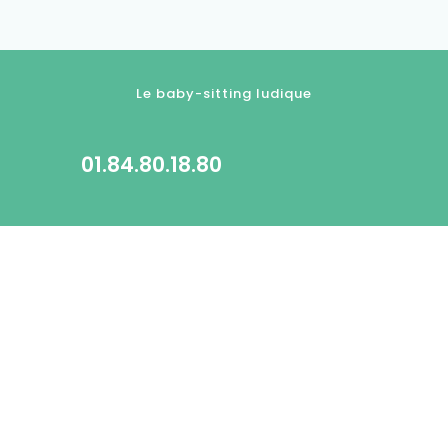
Le baby-sitting ludique
01.84.80.18.80
contact@kidlee.fr
© 2022 Tous droits réservés