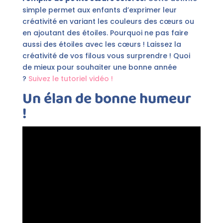
simple permet aux enfants d’exprimer leur
créativité en variant les couleurs des cœurs ou
en ajoutant des étoiles. Pourquoi ne pas faire
aussi des étoiles avec les cœurs ! Laissez la
créativité de vos filous vous surprendre ! Quoi
de mieux pour souhaiter une bonne année
?
Suivez le tutoriel vidéo !
Un élan de bonne humeur
!