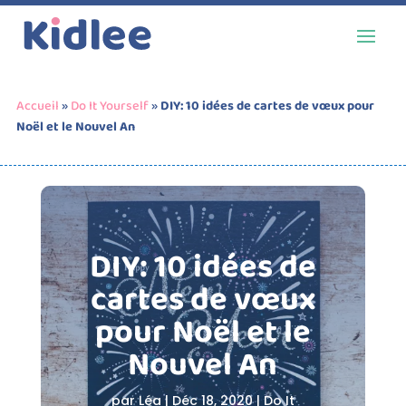
Accueil
»
Do It Yourself
»
DIY: 10 idées de cartes de vœux pour
Noël et le Nouvel An
DIY: 10 idées de
cartes de vœux
pour Noël et le
Nouvel An
par
Léa
|
Déc 18, 2020
|
Do It