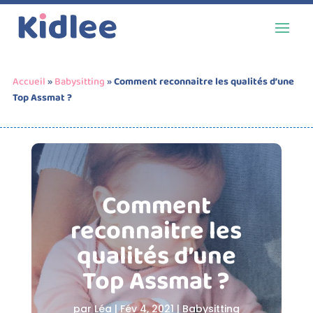
Accueil
»
Babysitting
»
Comment reconnaitre les qualités d’une
Top Assmat ?
Comment
reconnaitre les
qualités d’une
Top Assmat ?
par
Léa
|
Fév 4, 2021
|
Babysitting