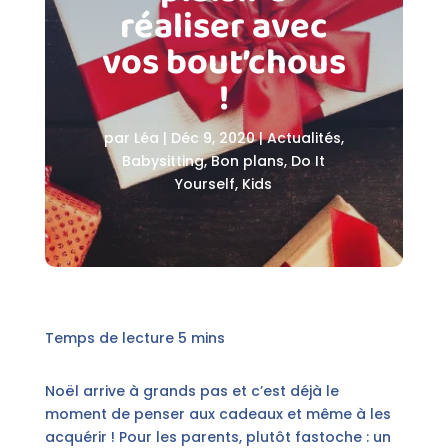
réaliser avec
vos bout’chous
!
par
Léa
|
Déc 9, 2020
|
Actualités
,
Babysitting
,
Bon plans
,
Do It
Yourself
,
Kids
Noël arrive à grands pas et c’est déjà le
moment de penser aux cadeaux et même à les
acquérir ! Pour les parents, plutôt fastoche : un