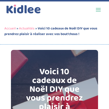
Accueil
»
Actualités
»
Voici 10 cadeaux de Noël DIY que vous
prendrez plaisir à réaliser avec vos bout’chous !
Voici 10
cadeaux de
Noël DIY que
vous prendrez
plaisir à