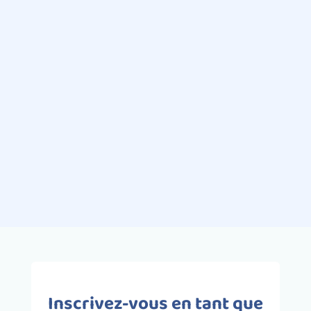
Nora Touil
Parmi les activités sportives extras
scolaires les plus plébiscitées par les
enfants, il y a la natation.
Agréable et pleine de bienfaits, la
natation est l’activité idéale pour les
bébés et...
Inscrivez-vous en tant que