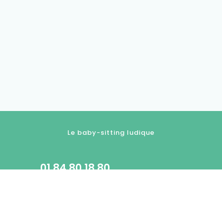
Le baby-sitting ludique
01.84.80.18.80