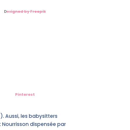
D
es
igned by Freepik
Pinterest
). Aussi, les babysitters
et Nourrisson dispensée par