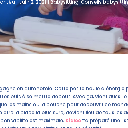
ar
Léa
|
Juin 2, 2021
|
Babysitting
,
Conseils babysitti
 il gagne en autonomie. Cette petite boule d’énergie 
es puis à se mettre debout. Avec ça, vient aussi l
que les mains ou la bouche pour découvrir ce monde q
 être la place la plus sûre, devient lieu de tous les
esponsabilité est maximale.
Kidlee
t’a préparé une lis