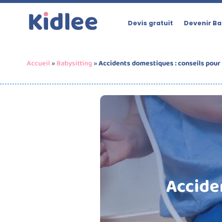
Devis gratuit
Devenir Ba
Accueil
»
Babysitting
»
Accidents domestiques : conseils pour l
Accide