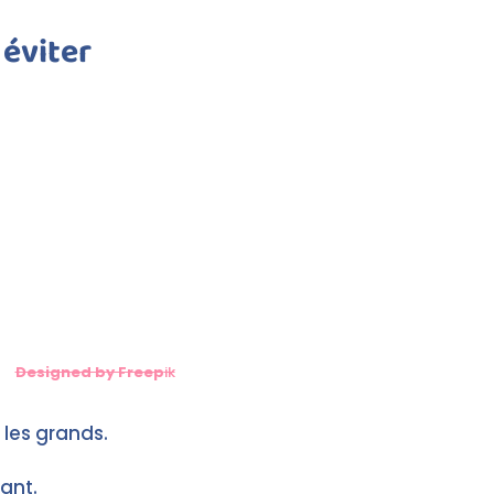
 éviter
Designed by Freep
ik
 les grands.
ant.