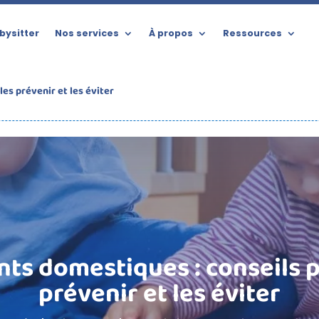
bysitter
Nos services
À propos
Ressources
es prévenir et les éviter
nts domestiques : conseils p
prévenir et les éviter