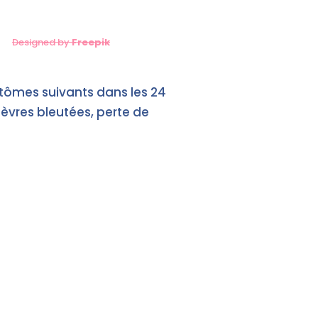
Designed by
Freepi
k
mptômes suivants dans les 24
 lèvres bleutées, perte de